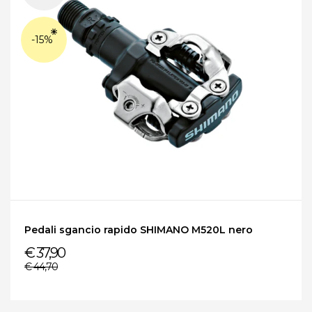
-15%
Pedali sgancio rapido SHIMANO M520L nero
€ 37,90
€ 44,70