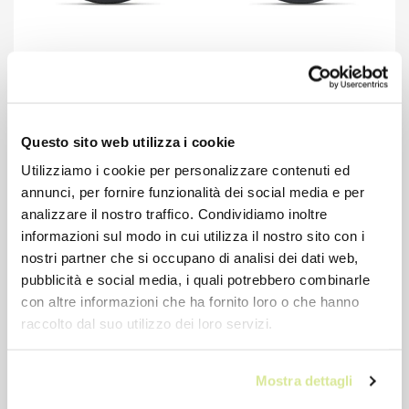
Giant Revolt Advanced 1 Blue ashes
€ 2.847,11
Questo sito web utilizza i cookie
€ 3.199,00
Utilizziamo i cookie per personalizzare contenuti ed
Prezzo precedente: € 2.847,11
annunci, per fornire funzionalità dei social media e per
analizzare il nostro traffico. Condividiamo inoltre
informazioni sul modo in cui utilizza il nostro sito con i
nostri partner che si occupano di analisi dei dati web,
pubblicità e social media, i quali potrebbero combinarle
con altre informazioni che ha fornito loro o che hanno
raccolto dal suo utilizzo dei loro servizi.
-22%
Mostra dettagli