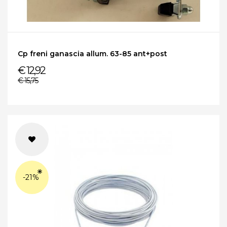
Cp freni ganascia allum. 63-85 ant+post
€ 12,92
€ 15,75
-21%