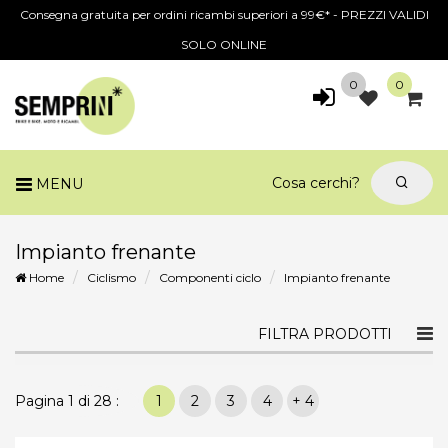
Consegna gratuita per ordini ricambi superiori a 99€* - PREZZI VALIDI
SOLO ONLINE
0
0
MENU
Impianto frenante
Home
Ciclismo
Componenti ciclo
Impianto frenante
Togg
FILTRA PRODOTTI
navi
Pagina 1 di 28 :
1
2
3
4
+ 4