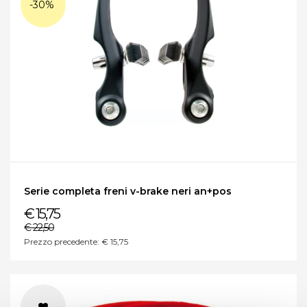
-30%
Serie completa freni v-brake neri an+pos
€ 15,75
€ 22,50
Prezzo precedente: € 15,75