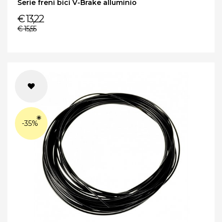
Serie freni bici V-Brake alluminio
€ 13,22
€ 15,55
-35%