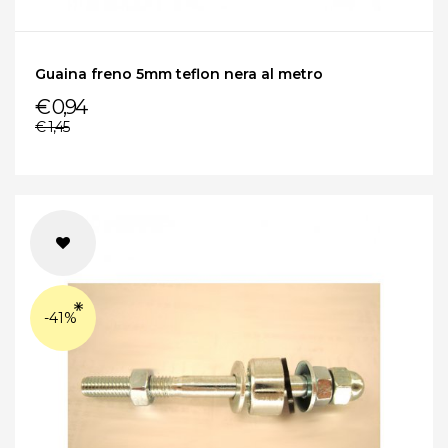
Guaina freno 5mm teflon nera al metro
€ 0,94
€ 1,45
-41%