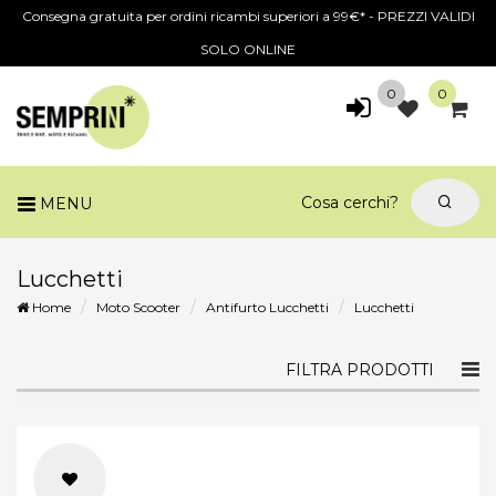
Consegna gratuita per ordini ricambi superiori a 99€* - PREZZI VALIDI
SOLO ONLINE
0
0
MENU
Lucchetti
Home
Moto Scooter
Antifurto Lucchetti
Lucchetti
Togg
FILTRA PRODOTTI
navi