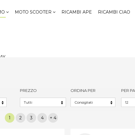
 per ordini ricambi superiori a 99€* - PREZZI VALIDI SOLO ON
SMO
MOTO SCOOTER
RICAMBI APE
RICAMBI CIAO
AY
PREZZO
ORDINA PER
PER P
1
2
3
4
+ 4