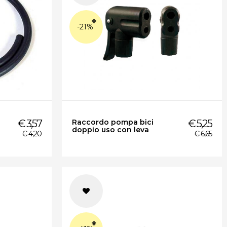
-21%
€ 3,57
Raccordo pompa bici
€ 5,25
doppio uso con leva
€ 4,20
€ 6,65