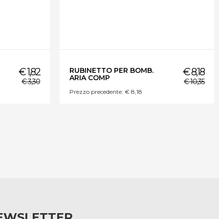
€ 1,82
RUBINETTO PER BOMB.
€ 8,18
ARIA COMP
€ 3,30
€ 10,35
Prezzo precedente: € 8,18
EWSLETTER