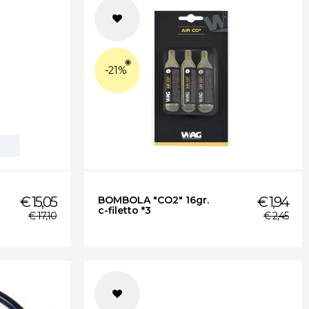
-21%
€ 15,05
BOMBOLA "CO2" 16gr.
€ 1,94
c-filetto *3
€ 17,10
€ 2,45