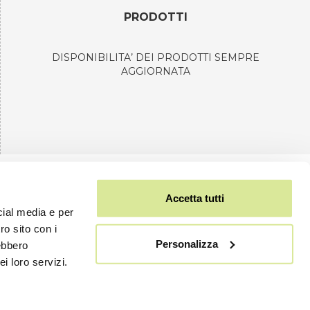
PRODOTTI
DISPONIBILITA’ DEI PRODOTTI SEMPRE
AGGIORNATA
Accetta tutti
cial media e per
ro sito con i
@semprinibike.store
Personalizza
rebbero
cy
Cookie Policy
i loro servizi.