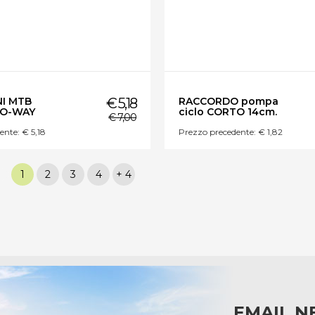
I MTB
€ 5,18
RACCORDO pompa
WO-WAY
ciclo CORTO 14cm.
€ 7,00
ente: € 5,18
Prezzo precedente: € 1,82
1
2
3
4
+ 4
EMAIL N