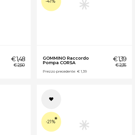
-41%
€ 1,48
GOMMINO Raccordo
€ 1,39
Pompa CORSA
€ 2,50
€ 2,35
Prezzo precedente: € 1,39
-21%