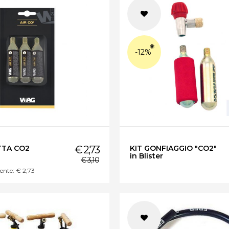
-12%
TA CO2
€ 2,73
KIT GONFIAGGIO "CO2"
in Blister
€ 3,10
ente: € 2,73