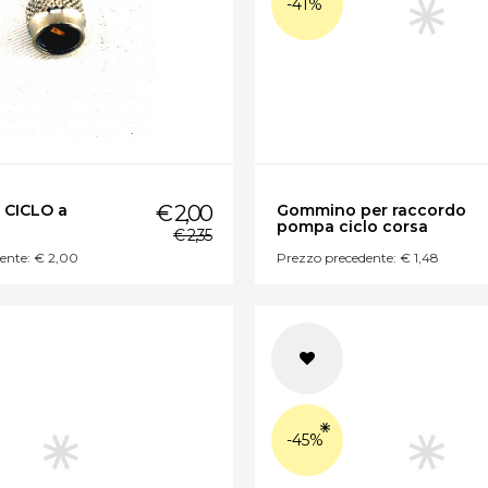
-41%
 CICLO a
€ 2,00
Gommino per raccordo
pompa ciclo corsa
€ 2,35
ente: € 2,00
Prezzo precedente: € 1,48
-45%