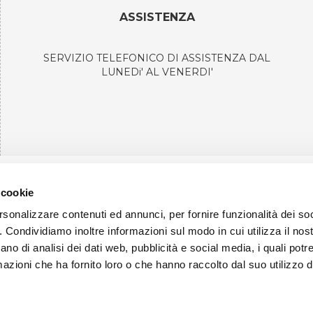
ASSISTENZA
SERVIZIO TELEFONICO DI ASSISTENZA DAL
LUNEDi' AL VENERDI'
 cookie
I BIKE STORE SRL con unico socio
rsonalizzare contenuti ed annunci, per fornire funzionalità dei so
.F: 04485170403 - Iscr. Reg. imprese FO-RN - REA RN N.415664
o. Condividiamo inoltre informazioni sul modo in cui utilizza il nost
elio Saffi, 34, 47923 Rimini - Italy
Tel. 0541782203
info
ano di analisi dei dati web, pubblicità e social media, i quali pot
mo
Contatti
Feedback
Condizioni di vendita
Privacy Poli
azioni che ha fornito loro o che hanno raccolto dal suo utilizzo de
e Ecommerce