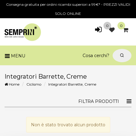
Consegna gratuita per ordini ricambi superiori a 99€* - PREZZI VALIDI
SOLO ONLINE
0
0
MENU
Integratori Barrette, Creme
Home
Ciclismo
Integratori Barrette, Creme
Togg
FILTRA PRODOTTI
navi
Non è stato trovato alcun prodotto