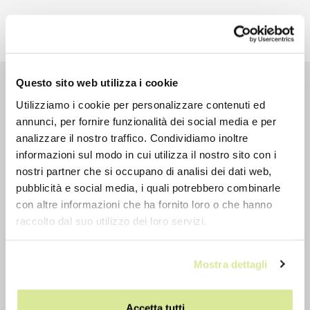
Questo sito web utilizza i cookie
Utilizziamo i cookie per personalizzare contenuti ed
EMAIL NEWSLETTER
annunci, per fornire funzionalità dei social media e per
analizzare il nostro traffico. Condividiamo inoltre
Iscriviti gratuitamente alla nostra
informazioni sul modo in cui utilizza il nostro sito con i
newsletter
nostri partner che si occupano di analisi dei dati web,
pubblicità e social media, i quali potrebbero combinarle
con altre informazioni che ha fornito loro o che hanno
raccolto dal suo utilizzo dei loro servizi.
Dichiaro di aver preso visione dell’informativa sul
trattamento dei dati personali e di voler rimanere
Mostra dettagli
aggiornato su tutte le novità e le iniziative di Semprini
Bike Store (
Link
)
Accetta tutti