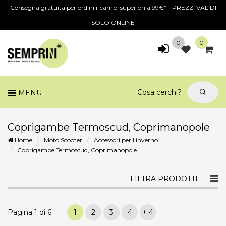
Consegna gratuita per ordini ricambi superiori a 99€* - PREZZI VALIDI
SOLO ONLINE
0
0
MENU
Coprigambe Termoscud, Coprimanopole
Home
Moto Scooter
Accessori per l'inverno
Coprigambe Termoscud, Coprimanopole
Togg
FILTRA PRODOTTI
navi
Pagina 1 di 6 :
1
2
3
4
+ 4