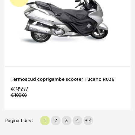
Termoscud coprigambe scooter Tucano R036
€ 95,57
€ 108,60
Pagina 1 di 6 :
1
2
3
4
+ 4