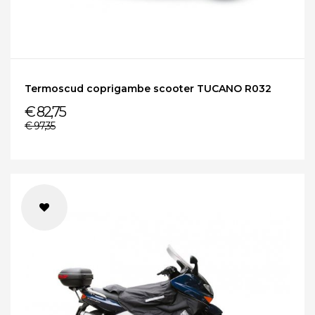
Termoscud coprigambe scooter TUCANO R032
€ 82,75
€ 97,35