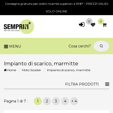
Consegna gratuita per ordini ricambi superiori a 99€* - PREZZI VALIDI
SOLO ONLINE
0
0
MENU
Impianto di scarico, marmitte
Home
Moto Scooter
Impianto di scarico, marmitte
Togg
FILTRA PRODOTTI
navi
Pagina 1 di 7 :
1
2
3
4
+ 4