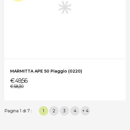
MARMITTA APE 50 Piaggio (0220)
€ 49,56
€ 58,30
Pagina 1 di 7 :
1
2
3
4
+ 4