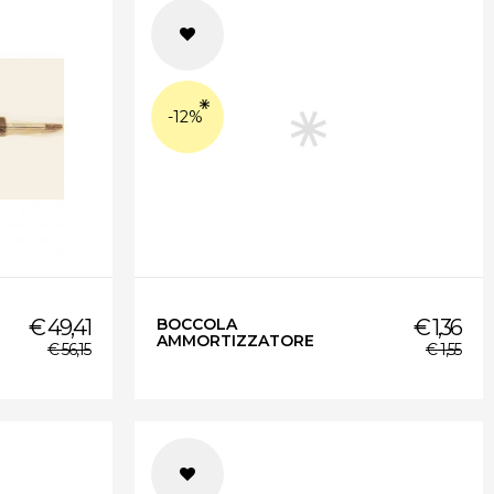
-12%
€ 49,41
BOCCOLA
€ 1,36
AMMORTIZZATORE
€ 56,15
€ 1,55