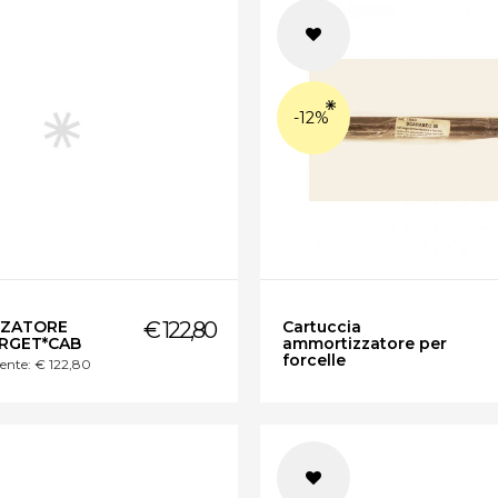
-12%
Cartuccia
ZATORE
€ 122,80
ammortizzatore per
ARGET*CAB
forcelle
ente: € 122,80