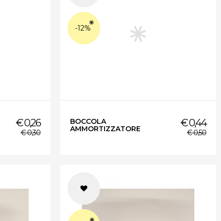
-12%
€ 0,26
BOCCOLA
€ 0,44
AMMORTIZZATORE
€ 0,30
€ 0,50