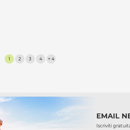
1
2
3
4
+ 4
EMAIL N
Iscriviti gratu