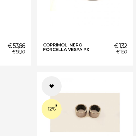
COPRIMOL. NERO
€ 1,32
€ 53,86
FORCELLA VESPA PX
€ 1,50
€ 56,10
-12%