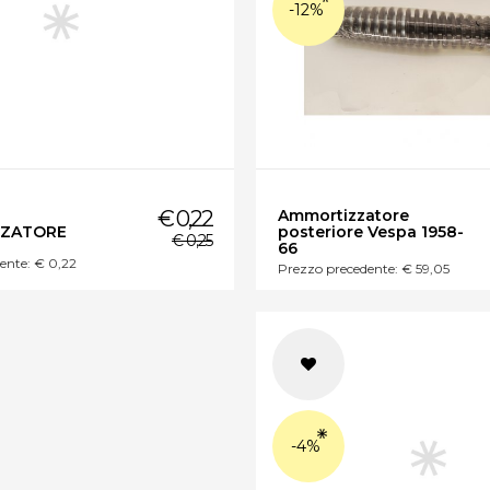
-12%
Ammortizzatore
€ 0,22
posteriore Vespa 1958-
ZATORE
€ 0,25
66
ente: € 0,22
Prezzo precedente: € 59,05
-4%