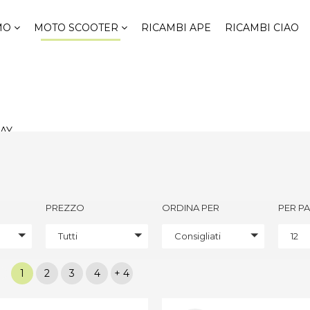
 per ordini ricambi superiori a 99€* - PREZZI VALIDI SOLO ON
SMO
MOTO SCOOTER
RICAMBI APE
RICAMBI CIAO
AY
PREZZO
ORDINA PER
PER P
Tutti
Consigliati
12
1
2
3
4
+ 4