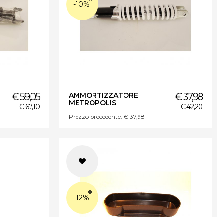
-10%
€ 59,05
AMMORTIZZATORE
€ 37,98
METROPOLIS
€ 67,10
€ 42,20
Prezzo precedente: € 37,98
-12%