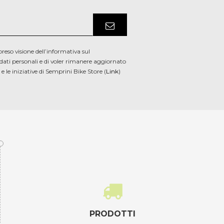
preso visione dell’informativa sul
dati personali e di voler rimanere aggiornato
̀ e le iniziative di Semprini Bike Store (
Link
)
PRODOTTI