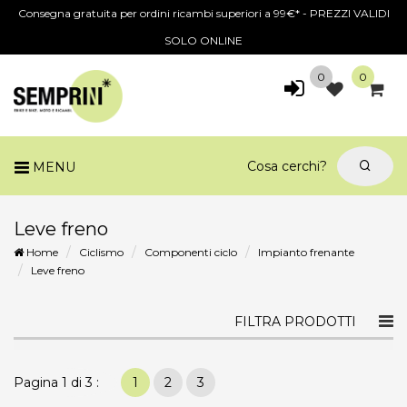
Consegna gratuita per ordini ricambi superiori a 99€* - PREZZI VALIDI
SOLO ONLINE
0
0
MENU
Leve freno
Home
Ciclismo
Componenti ciclo
Impianto frenante
Leve freno
Togg
FILTRA PRODOTTI
navi
Pagina 1 di 3 :
1
2
3