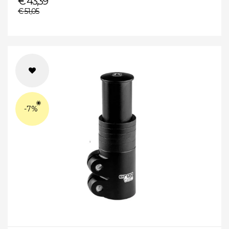
€ 43,39
€ 51,05
-7%