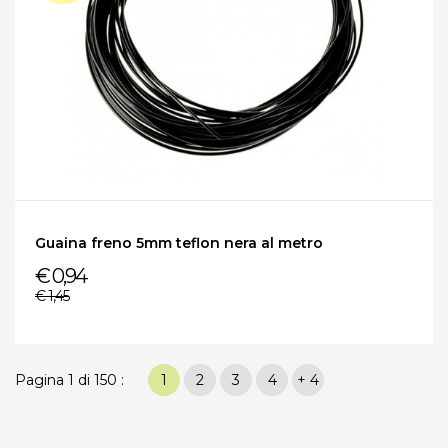
Guaina freno 5mm teflon nera al metro
€ 0,94
€ 1,45
Pagina 1 di 150 :
1
2
3
4
+ 4