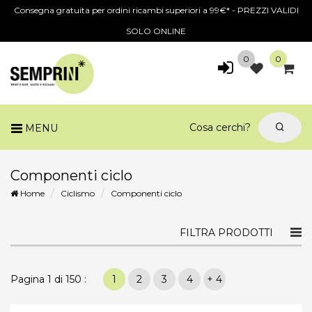
Consegna gratuita per ordini ricambi superiori a 99€* - PREZZI VALIDI
SOLO ONLINE
0
0
MENU
Componenti ciclo
Home
Ciclismo
Componenti ciclo
Togg
FILTRA PRODOTTI
navi
Pagina 1 di 150 :
1
2
3
4
+ 4