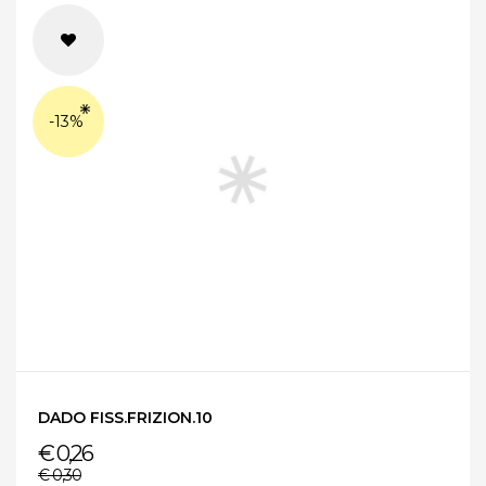
-13%
DADO FISS.FRIZION.10
€ 0,26
€ 0,30