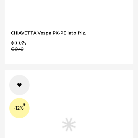
CHIAVETTA Vespa PX-PE lato friz.
€ 0,35
€ 0,40
-12%