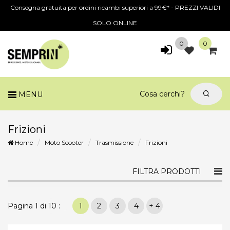
Consegna gratuita per ordini ricambi superiori a 99€* - PREZZI VALIDI
SOLO ONLINE
0
0
MENU
Frizioni
Home
Moto Scooter
Trasmissione
Frizioni
Togg
FILTRA PRODOTTI
navi
Pagina 1 di 10 :
1
2
3
4
+ 4