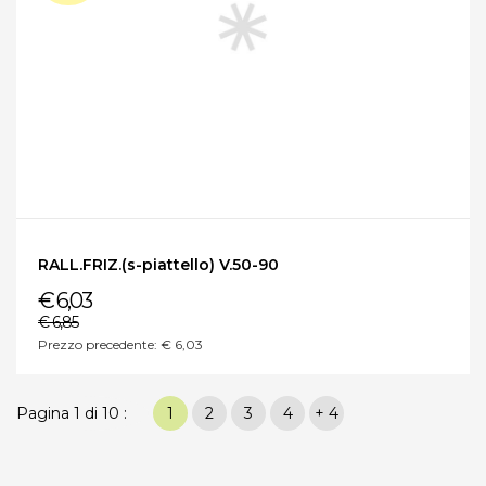
RALL.FRIZ.(s-piattello) V.50-90
€ 6,03
€ 6,85
Prezzo precedente: € 6,03
Pagina 1 di 10 :
1
2
3
4
+ 4