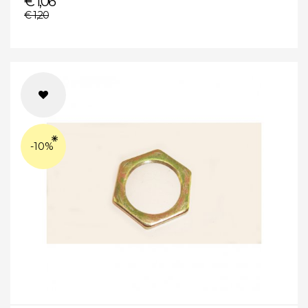
€ 1,06
€ 1,20
-10%