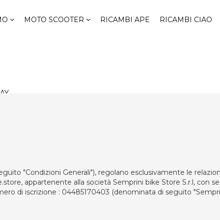
 per ordini ricambi superiori a 99€* - PREZZI VALIDI SOLO ON
SMO
MOTO SCOOTER
RICAMBI APE
RICAMBI CIAO
AY
uito "Condizioni Generali"), regolano esclusivamente le relazioni c
.store, appartenente alla società Semprini bike Store S.r.l, con sede
mero di iscrizione : 04485170403 (denominata di seguito "Semprin