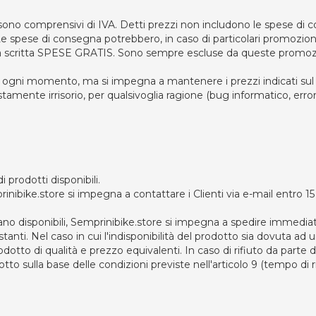
€) sono comprensivi di IVA. Detti prezzi non includono le spese di 
e spese di consegna potrebbero, in caso di particolari promozioni
la scritta SPESE GRATIS. Sono sempre escluse da queste promozion
zi in ogni momento, ma si impegna a mantenere i prezzi indicati su
tamente irrisorio, per qualsivoglia ragione (bug informatico, erro
di prodotti disponibili.
inibike.store si impegna a contattare i Clienti via e-mail entro 15 g
iano disponibili, Semprinibike.store si impegna a spedire immediat
tanti. Nel caso in cui l'indisponibilità del prodotto sia dovuta ad 
odotto di qualità e prezzo equivalenti. In caso di rifiuto da parte 
dotto sulla base delle condizioni previste nell'articolo 9 (tempo di r