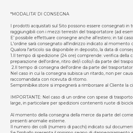
*MODALITA' DI CONSEGNA
I prodotti acquistati sul Sito possono essere consegnati in t
raggiungibili con i mezzi terrestri del trasportatore (ad esemp
E’ possibile effettuare consegne anche all’estero; in tal caso
L'ordine sarà consegnato all'indirizzo indicato al momento d
Qualora l'articolo sia disponibile in deposito, la data di con
1.Il tempo di spedizione (24 ore) comprende: verifica della 
preparazione dell'ordine, ritiro del/i collo/i da parte del trasp
2.Il tempo di consegna dell'ordine da parte del trasportatore 
Nel caso in cui la consegna subisca un ritardo, non per cause di
raccomandata con ricevuta di ritorno.
Semprinibike.store si impegnerà a rimborsare al Cliente la c
IMPORTANTE: Nel caso di un ordine con spese di trasporto gr
large, in particolare per spedizioni contenenti ruote di bicic
Al momento della consegna della merce da parte del corriere,
presenti anomalie esterne.
Il numero dei colli (numero di pacchi) indicato sul docume
Se l'imballo presenta il minimo segno di danneggiamento e/o