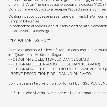
difformità. A tal fine è necessario apporre la dicitura "ACCE
Ogni corriere è obbligato a recepire l'accettazione con riser
Qualora il pacco dovesse presentare danni visibili e/o il corr
Semprinibike.store.
In mancanza di apposizione di riserva dettagliata, Semprinib
dopo l'avvenuta consegna.
***IMPORTANTISSIMO***
In caso di anomalia il cliente è tenuto comunque a comunicare
info@semprinibike.store, allegando:
- FOTOGRAFIE DELL’IMBALLO DANNEGGIATO
- FOTOGRAFIE DEL PRODOTTO ( SE DANNEGGIATO)
- FOTOGRAFIA DEL BOLLETTINO DEL CORRIERE SUL QU
- BREVE DESCRIZIONE DEL DANNO RILEVATO
Comunicazioni tardive o non conformi ( ES. RISERVA GENERIC
La fattura, che vi verrà inviata per mail, va stampata e conser