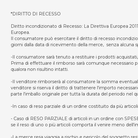
*DIRITTO DI RECESSO
Diritto incondizionato di Recesso: La Direttiva Europea 2011
Europea.
Il consumatore può esercitare il diritto di recesso incondizi
giorni dalla data di ricevimento della merce, senza alcuna s
-Il consumatore sarà tenuto a restituire i prodotti acquistati
Prima di effettuare il rimborso sarà comunque necessario provv
qualora non risultino intatti.
-Il venditore rimborserà al consumatore la somma eventualme
venditore si riserva il diritto di trattenere l'importo necessa
parte l'imballo originale per tutta la durata del periodo nel qu
-In caso di reso parziale di un ordine costituito da più artic
- Caso di RESO PARZIALE di articoli in un ordine con SP
se il reso di uno o più articoli comporta il venire meno dell'
-La merce resa viaggia a rischio e pericolo del soggetto rest