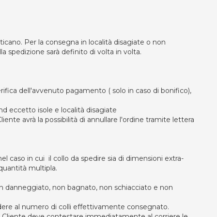
ticano. Per la consegna in località disagiate o non
a spedizione sarà definito di volta in volta.
ifica dell'avvenuto pagamento ( solo in caso di bonifico),
nd eccetto isole e località disagiate
iente avrà la possibilità di annullare l'ordine tramite lettera
aso in cui il collo da spedire sia di dimensioni extra-
quantità multipla.
 non danneggiato, non bagnato, non schiacciato e non
dere al numero di colli effettivamente consegnato.
il Cliente deve contestare immediatamente al corriere le