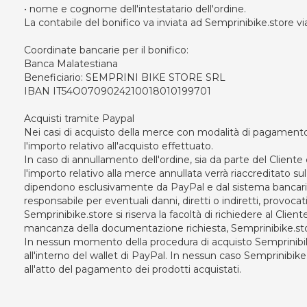
• nome e cognome dell'intestatario dell'ordine.
La contabile del bonifico va inviata ad Semprinibike.store v
Coordinate bancarie per il bonifico:
Banca Malatestiana
Beneficiario: SEMPRINI BIKE STORE SRL
IBAN IT54O0709024210018010199701
Acquisti tramite Paypal
Nei casi di acquisto della merce con modalità di pagament
l'importo relativo all'acquisto effettuato.
In caso di annullamento dell'ordine, sia da parte del Clien
l'importo relativo alla merce annullata verrà riaccreditato s
dipendono esclusivamente da PayPal e dal sistema bancario. 
responsabile per eventuali danni, diretti o indiretti, provocat
Semprinibike.store si riserva la facoltà di richiedere al Clien
mancanza della documentazione richiesta, Semprinibike.store 
In nessun momento della procedura di acquisto Semprinibike.s
all'interno del wallet di PayPal. In nessun caso Semprinibike
all'atto del pagamento dei prodotti acquistati.