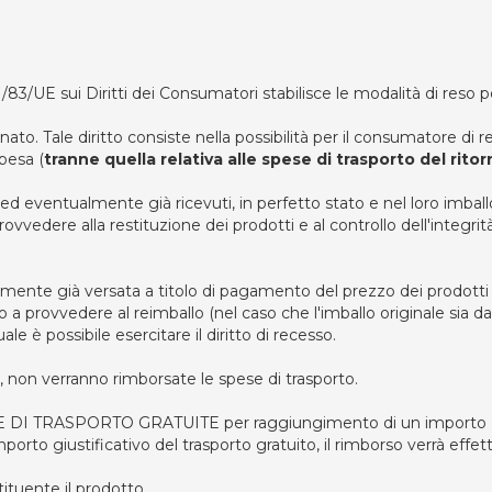
/83/UE sui Diritti dei Consumatori stabilisce le modalità di reso 
onato. Tale diritto consiste nella possibilità per il consumatore di
pesa (
tranne quella relativa alle spese di trasporto del rito
,ed eventualmente già ricevuti, in perfetto stato e nel loro imball
edere alla restituzione dei prodotti e al controllo dell'integrità 
nte già versata a titolo di pagamento del prezzo dei prodotti e 
rio a provvedere al reimballo (nel caso che l'imballo originale sia 
ale è possibile esercitare il diritto di recesso.
oli, non verranno rimborsate le spese di trasporto.
ESE DI TRASPORTO GRATUITE per raggiungimento di un importo d
importo giustificativo del trasporto gratuito, il rimborso verrà ef
ituente il prodotto.