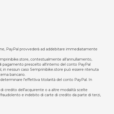
nline, PayPal provvederà ad addebitare immediatamente
Semprinibike.store, contestualmente all'annullamento,
o di pagamento prescelto all'interno del conto PayPal
l, in nessun caso Semprinibike.store può essere ritenuta
istema bancario.
 determinare l'effettiva titolarità del conto PayPal. In
i credito dell'acquirente o a altre modalità scelte
audolento e indebito di carte di credito da parte di terzi,