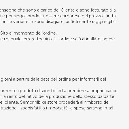
consegna che sono a carico del Cliente e sono fatturate alla
 e per singoli prodotti, essere comprese nel prezzo – in tal
i le vendite in zone disagiate, difficilmente raggiungibili
l Sito al momento dell'ordine.
re manuale, errore tecnico…), l'ordine sarà annullato, anche
iorni a partire dalla data dell'ordine per informarli dei
amente i prodotti disponibili ed a prendere a proprio carico
un arresto definitivo della produzione dello stesso da parte
del cliente, Semprinibike.store procederà al rimborso del
itrazione - soddisfatti o rimborsati), le spese saranno in tal