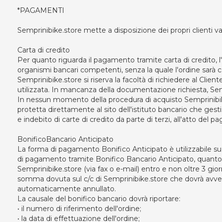
*PAGAMENTI
Semprinibike.store mette a disposizione dei propri clienti va
Carta di credito
Per quanto riguarda il pagamento tramite carta di credito, l
organismi bancari competenti, senza la quale l'ordine sarà c
Semprinibike.store si riserva la facoltà di richiedere al Clien
utilizzata. In mancanza della documentazione richiesta, Sempr
In nessun momento della procedura di acquisto Semprinibike.
protetta direttamente al sito dell'istituto bancario che ges
e indebito di carte di credito da parte di terzi, all'atto del 
BonificoBancario Anticipato
La forma di pagamento Bonifico Anticipato è utilizzabile su t
di pagamento tramite Bonifico Bancario Anticipato, quanto o
Semprinibike.store (via fax o e-mail) entro e non oltre 3 giorni
somma dovuta sul c/c di Semprinibike.store che dovrà avvenire
automaticamente annullato.
La causale del bonifico bancario dovrà riportare:
• il numero di riferimento dell'ordine;
• la data di effettuazione dell'ordine;